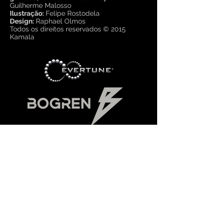
Guilherme Malosso
Ilustração:
Felipe Rostodela
Design:
Raphael Olmos
Todos os direitos reservados © 2015
Kamala